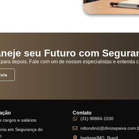
aneje seu Futuro com Segura
s para depois. Fale com um de nossos especialistas e entenda 
ista
ação
Contato
(31) 98884-1530
e cargos e salários
niltondiniz@dinizepaiva.com.
oria em Segurança do
o
Ipatinga/MG, Brasil